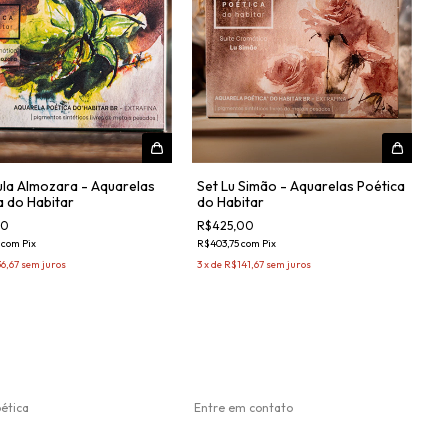
ula Almozara - Aquarelas
Set Lu Simão - Aquarelas Poética
a do Habitar
do Habitar
00
R$425,00
R
0
com
Pix
R$403,75
com
Pix
3
6,67
sem juros
3
x
de
R$141,67
sem juros
ética
Entre em contato