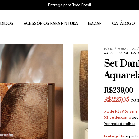
Entrega para Todo Brasil
NDIDOS
ACESSÓRIOS PARA PINTURA
BAZAR
CATÁLOGO
INÍCIO
/
AQUARELAS
/
AQUARELAS POÉTICA D
Set Dan
Aquarel
R$239,00
R$227,05
co
3
x
de
R$79,67
sem j
5% de desconto
pag
Ver mais detalhes
Frete grátis
a parti