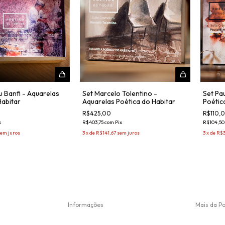
u Banfi - Aquarelas
Set Marcelo Tolentino -
Set Pa
Habitar
Aquarelas Poética do Habitar
Poétic
R$425,00
R$110,
x
R$403,75
com
Pix
R$104,5
em juros
3
x
de
R$141,67
sem juros
3
x
de
R$3
Informações
Mais da Po