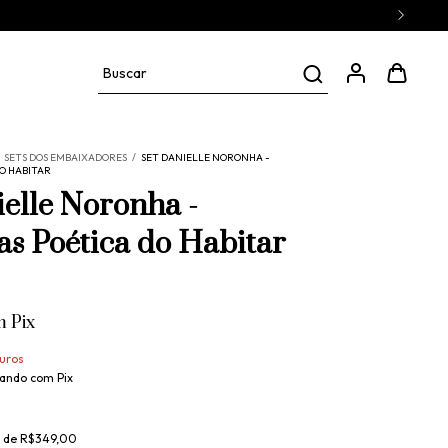
SETS DOS EMBAIXADORES
/
SET DANIELLE NORONHA -
O HABITAR
ielle Noronha -
as Poética do Habitar
m
Pix
uros
ando com Pix
r de
R$349,00