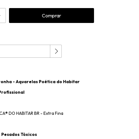
Alterar CEP
P:
ronha - Aquarelas Poética do Habitar
Profissional
A® DO HABITAR BR - Extra Fina
s Pesados Tóxicos