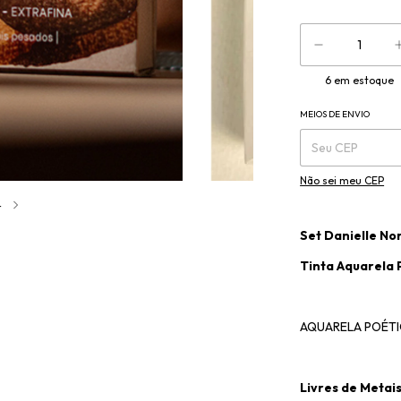
6
em estoque
MEIOS DE ENVIO
Entregas para o CE
Não sei meu CEP
4
Set Danielle No
Tinta Aquarela 
AQUARELA POÉTIC
Livres de Metai