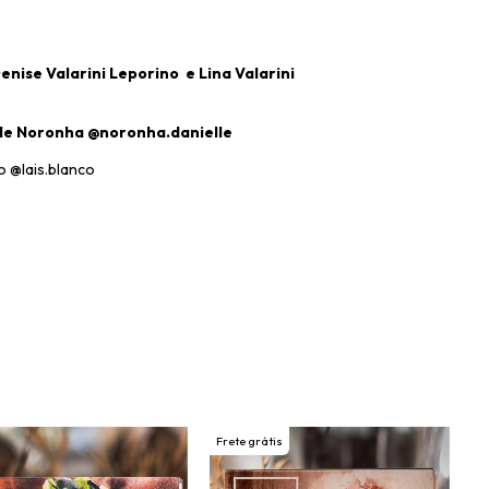
enise Valarini Leporino e Lina Valarini
le Noronha @noronha.danielle
o @lais.blanco
Frete grátis