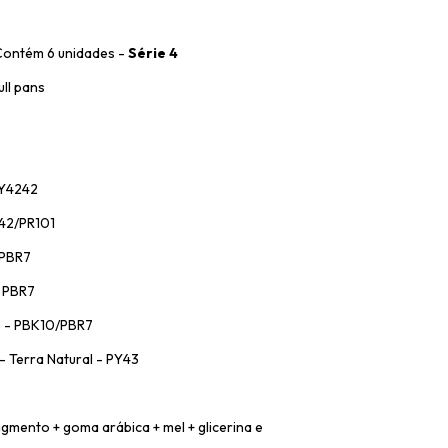
 Contém 6 unidades -
Série 4
ull pans
PY4242
Y42/PR101
 PBR7
- PBR7
o - PBK10/PBR7
- Terra Natural - PY43
pigmento + goma arábica + mel + glicerina e