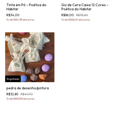
Tinta em Pó - Poética do
Giz de Cera Caixa 12 Cores -
Habitar
Poética do Habitar
R$34,00
R$86,00
R$95,60
3
x
de
R$11,33
sem juros
3
x
de
R$28,67
sem juros
1
/
10
Esgotado
pedra de desenho/pintura
R$32,80
R$41,00
3
x
de
R$10,93
sem juros