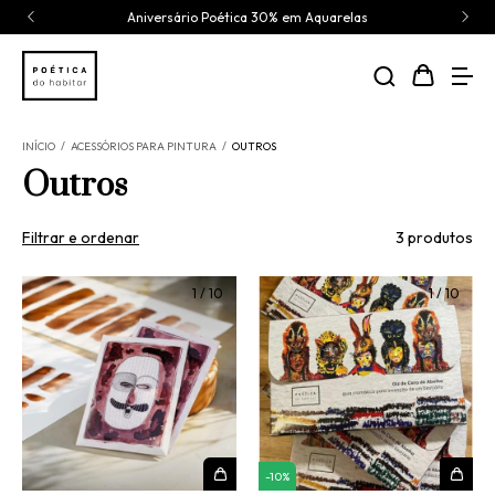
Aniversário Poética 30% em Aquarelas
INÍCIO
/
ACESSÓRIOS PARA PINTURA
/
OUTROS
Outros
Filtrar e ordenar
3 produtos
1
/
10
1
/
10
-
10
%