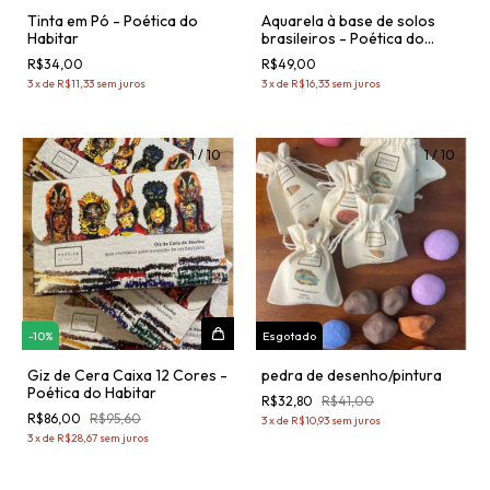
Tinta em Pó - Poética do
Aquarela à base de solos
Habitar
brasileiros - Poética do
Habitar
R$34,00
R$49,00
3
x
de
R$11,33
sem juros
3
x
de
R$16,33
sem juros
1
/
10
1
/
10
-
10
%
Esgotado
Giz de Cera Caixa 12 Cores -
pedra de desenho/pintura
Poética do Habitar
R$32,80
R$41,00
R$86,00
R$95,60
3
x
de
R$10,93
sem juros
3
x
de
R$28,67
sem juros