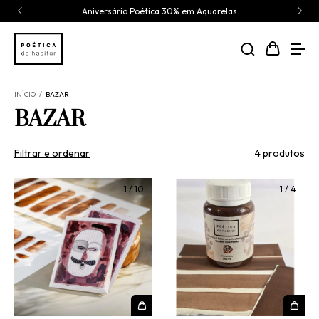
Aniversário Poética 30% em Aquarelas
INÍCIO
/
BAZAR
BAZAR
Filtrar e ordenar
4 produtos
1
/
10
1
/
4