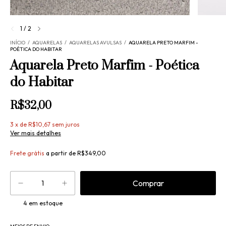
1
/
2
INÍCIO
/
AQUARELAS
/
AQUARELAS AVULSAS
/
AQUARELA PRETO MARFIM -
POÉTICA DO HABITAR
Aquarela Preto Marfim - Poética
do Habitar
R$32,00
3
x
de
R$10,67
sem juros
Ver mais detalhes
Frete grátis
a partir de
R$349,00
4
em estoque