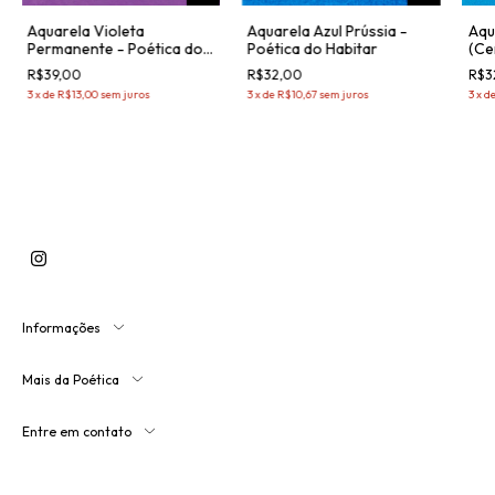
Aquarela Violeta
Aquarela Azul Prússia -
Aqu
Permanente - Poética do
Poética do Habitar
(Ce
Habitar
Hab
R$39,00
R$32,00
R$3
3
x
de
R$13,00
sem juros
3
x
de
R$10,67
sem juros
3
x
d
Informações
Mais da Poética
Entre em contato