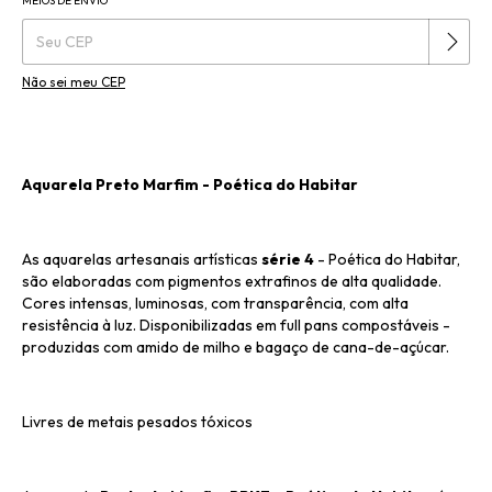
MEIOS DE ENVIO
Alterar CEP
Entregas para o CEP:
Não sei meu CEP
Aquarela Preto Marfim - Poética do Habitar
As aquarelas artesanais artísticas
série 4
- Poética do Habitar,
são elaboradas com pigmentos extrafinos de alta qualidade.
Cores intensas, luminosas, com transparência, com alta
resistência à luz. Disponibilizadas em full pans compostáveis -
produzidas com amido de milho e bagaço de cana-de-açúcar.
Livres de metais pesados tóxicos